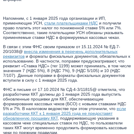
1С:Распознавание документов
НОВИНКА
1С Контрагент
Напомним, с 1 января 2025 года организации и ИП,
1С Подпись
применяющие УСН,
стали плательщиками НДС
и получили
право платить этот налог по пониженной ставке 5% или 7%.
1С Отчетность
Соответственно, такие плательщики УСН обязаны указывать
применяемые ставки НДС в формируемых кассовых чеках.
1С ЭДО
CRM Битрикс24
В связи с этим ФНС своим приказом от 15.11.2024 № ЕД-7-
20/1038@
внесла изменения в перечень дополнительных
ПРОГРАММЫ
реквизитов
и форматы фискальных документов, обязательных к
СЕРВИСЫ
использованию. В частности, поправки предусматривают, что
Все программы
реквизит «Ставка НДС» (тег 1199) может принимать, в том числе
значения 7 (НДС 5%), 8 (НДС 7%), 9 (НДС 5/105) и 10 (НДС
Все сервисы
7/107). Данные поправки в форматы фискальных документов
вступили в силу с 1 января 2025 года.
ФНС в письме от 17.10.2024 № СД-4-3/11815@ отметила, что
разработчики ККТ должны до 1 января 2025 года выпустить
обновленные прошивки для ККТ, обеспечивающие
формирование кассовых чеков (БСО) с новыми ставками НДС
5% и 7%. В налоговом ведомстве при этом уточнили, что
если
разработчики ККТ к 1 января 2025 года не предоставят
обновленную прошивку ККТ
, поддерживающую указание в
кассовом чеке специальных ставок по НДС, то пользователи
таких ККТ могут временно продолжить формировать кассовые
чеки по прежним правилам.