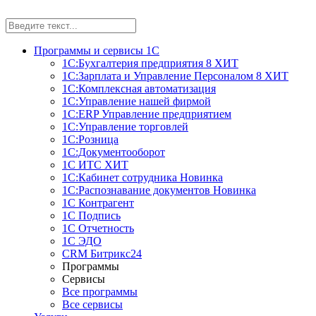
Программы и сервисы 1С
1С:Бухгалтерия предприятия 8
ХИТ
1С:Зарплата и Управление Персоналом 8
ХИТ
1С:Комплексная автоматизация
1С:Управление нашей фирмой
1С:ERP Управление предприятием
1С:Управление торговлей
1С:Розница
1С:Документооборот
1С ИТС
ХИТ
1С:Кабинет сотрудника
Новинка
1С:Распознавание документов
Новинка
1С Контрагент
1С Подпись
1С Отчетность
1С ЭДО
CRM Битрикс24
Программы
Сервисы
Все программы
Все сервисы