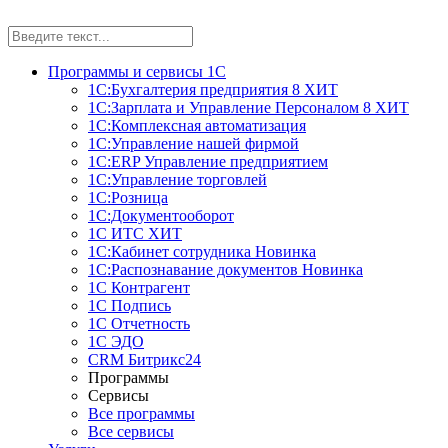
Программы и сервисы 1С
1С:Бухгалтерия предприятия 8
ХИТ
1С:Зарплата и Управление Персоналом 8
ХИТ
1С:Комплексная автоматизация
1С:Управление нашей фирмой
1С:ERP Управление предприятием
1С:Управление торговлей
1С:Розница
1С:Документооборот
1С ИТС
ХИТ
1С:Кабинет сотрудника
Новинка
1С:Распознавание документов
Новинка
1С Контрагент
1С Подпись
1С Отчетность
1С ЭДО
CRM Битрикс24
Программы
Сервисы
Все программы
Все сервисы