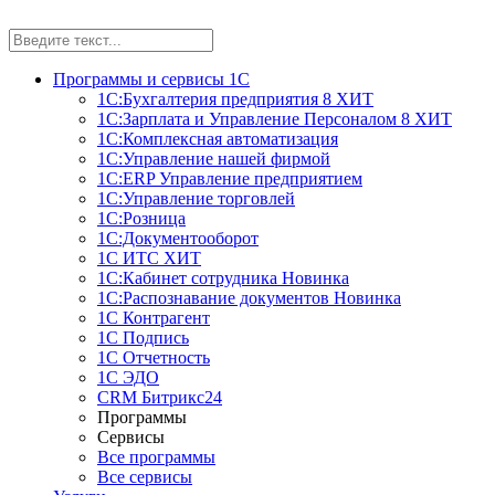
Программы и сервисы 1С
1С:Бухгалтерия предприятия 8
ХИТ
1С:Зарплата и Управление Персоналом 8
ХИТ
1С:Комплексная автоматизация
1С:Управление нашей фирмой
1С:ERP Управление предприятием
1С:Управление торговлей
1С:Розница
1С:Документооборот
1С ИТС
ХИТ
1С:Кабинет сотрудника
Новинка
1С:Распознавание документов
Новинка
1С Контрагент
1С Подпись
1С Отчетность
1С ЭДО
CRM Битрикс24
Программы
Сервисы
Все программы
Все сервисы