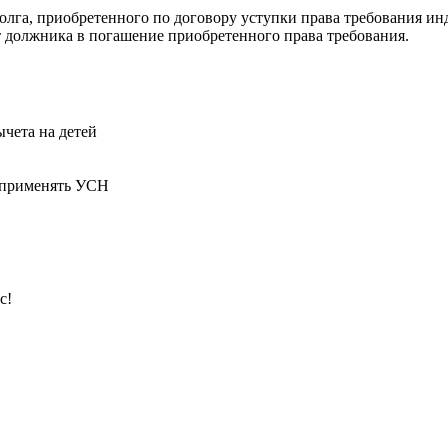
 долга, приобретенного по договору уступки права требования
т должника в погашение приобретенного права требования.
ычета на детей
 применять УСН
с!