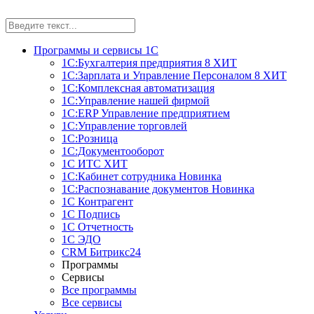
Программы и сервисы 1С
1С:Бухгалтерия предприятия 8
ХИТ
1С:Зарплата и Управление Персоналом 8
ХИТ
1С:Комплексная автоматизация
1С:Управление нашей фирмой
1С:ERP Управление предприятием
1С:Управление торговлей
1С:Розница
1С:Документооборот
1С ИТС
ХИТ
1С:Кабинет сотрудника
Новинка
1С:Распознавание документов
Новинка
1С Контрагент
1С Подпись
1С Отчетность
1С ЭДО
CRM Битрикс24
Программы
Сервисы
Все программы
Все сервисы