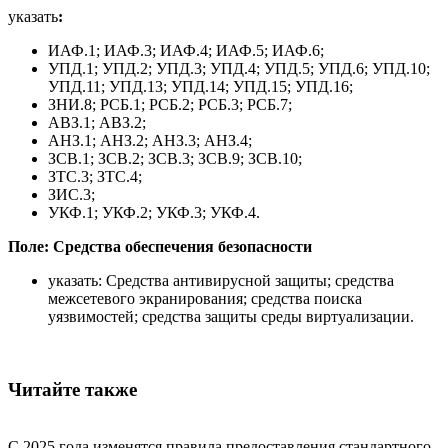
указать
:
ИАФ.1; ИАФ.3; ИАФ.4; ИАФ.5; ИАФ.6;
УПД.1; УПД.2; УПД.3; УПД.4; УПД.5; УПД.6; УПД.10;
УПД.11; УПД.13; УПД.14; УПД.15; УПД.16;
ЗНИ.8; РСБ.1; РСБ.2; РСБ.3; РСБ.7;
АВЗ.1; АВЗ.2;
АНЗ.1; АНЗ.2; АНЗ.3; АНЗ.4;
ЗСВ.1; ЗСВ.2; ЗСВ.3; ЗСВ.9; ЗСВ.10;
ЗТС.3; ЗТС.4;
ЗИС.3;
УКФ.1; УКФ.2; УКФ.3; УКФ.4.
Поле: Средства обеспечения безопасности
указать: Средства антивирусной защиты; средства
межсетевого экранирования; средства поиска
уязвимостей; средства защиты среды виртуализации.
Читайте также
С 2025 года изменятся правила предоставления стандартного