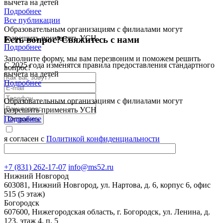
вычета на детей
Подробнее
Все публикации
Образовательным организациям с филиалами могут
разрешить применять УСН
Есть вопрос?
Свяжитесь с нами
Подробнее
Заполните форму, мы вам перезвоним и поможем решить
С 2025 года изменятся правила предоставления стандартного
вопрос!
вычета на детей
Подробнее
Образовательным организациям с филиалами могут
разрешить применять УСН
Подробнее
Отправить
я согласен с
Политикой конфиденциальности
+7 (831) 262-17-07
info@ms52.ru
Нижний Новгород
603081, Нижний Новгород, ул. Нартова, д. 6, корпус 6, офис
515 (5 этаж)
Богородск
607600, Нижегородская область, г. Богородск, ул. Ленина, д.
123, этаж 4, п. 5