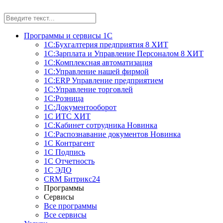
Программы и сервисы 1С
1С:Бухгалтерия предприятия 8
ХИТ
1С:Зарплата и Управление Персоналом 8
ХИТ
1С:Комплексная автоматизация
1С:Управление нашей фирмой
1С:ERP Управление предприятием
1С:Управление торговлей
1С:Розница
1С:Документооборот
1С ИТС
ХИТ
1С:Кабинет сотрудника
Новинка
1С:Распознавание документов
Новинка
1С Контрагент
1С Подпись
1С Отчетность
1С ЭДО
CRM Битрикс24
Программы
Сервисы
Все программы
Все сервисы