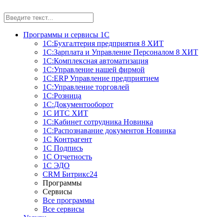
Программы и сервисы 1С
1С:Бухгалтерия предприятия 8
ХИТ
1С:Зарплата и Управление Персоналом 8
ХИТ
1С:Комплексная автоматизация
1С:Управление нашей фирмой
1С:ERP Управление предприятием
1С:Управление торговлей
1С:Розница
1С:Документооборот
1С ИТС
ХИТ
1С:Кабинет сотрудника
Новинка
1С:Распознавание документов
Новинка
1С Контрагент
1С Подпись
1С Отчетность
1С ЭДО
CRM Битрикс24
Программы
Сервисы
Все программы
Все сервисы