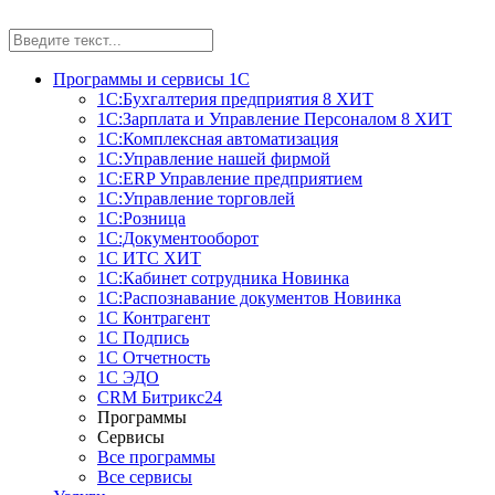
Программы и сервисы 1С
1С:Бухгалтерия предприятия 8
ХИТ
1С:Зарплата и Управление Персоналом 8
ХИТ
1С:Комплексная автоматизация
1С:Управление нашей фирмой
1С:ERP Управление предприятием
1С:Управление торговлей
1С:Розница
1С:Документооборот
1С ИТС
ХИТ
1С:Кабинет сотрудника
Новинка
1С:Распознавание документов
Новинка
1С Контрагент
1С Подпись
1С Отчетность
1С ЭДО
CRM Битрикс24
Программы
Сервисы
Все программы
Все сервисы