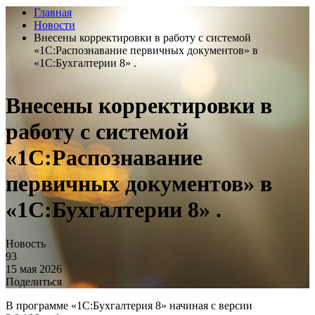
Главная
Новости
Внесены корректировки в работу с системой
«1С:Распознавание первичных документов» в
«1С:Бухгалтерии 8» .
Внесены корректировки в
работу с системой
«1С:Распознавание
первичных документов» в
«1С:Бухгалтерии 8» .
Новость
93
15 мая 2026
Поделиться
В программе «1С:Бухгалтерия 8» начиная с версии