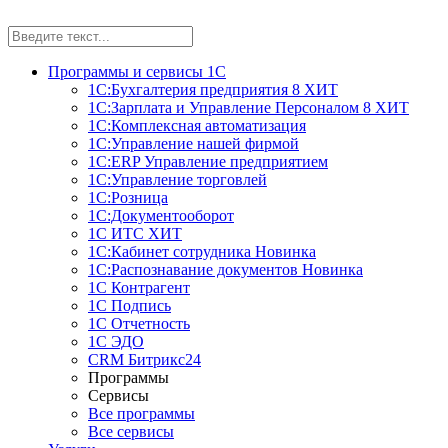
Программы и сервисы 1С
1С:Бухгалтерия предприятия 8
ХИТ
1С:Зарплата и Управление Персоналом 8
ХИТ
1С:Комплексная автоматизация
1С:Управление нашей фирмой
1С:ERP Управление предприятием
1С:Управление торговлей
1С:Розница
1С:Документооборот
1С ИТС
ХИТ
1С:Кабинет сотрудника
Новинка
1С:Распознавание документов
Новинка
1С Контрагент
1С Подпись
1С Отчетность
1С ЭДО
CRM Битрикс24
Программы
Сервисы
Все программы
Все сервисы