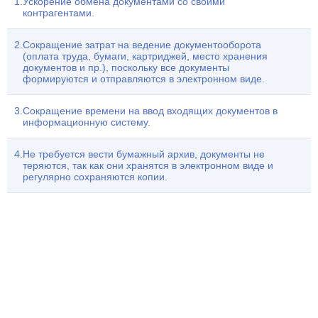
Ускорение обмена документами со своими
контрагентами.
1С:Распознавание документов
НОВИНКА
1С Контрагент
Сокращение затрат на ведение документооборота
(оплата труда, бумаги, картриджей, место хранения
1С Подпись
документов и пр.), поскольку все документы
формируются и отправляются в электронном виде.
1С Отчетность
1С ЭДО
Сокращение времени на ввод входящих документов в
CRM Битрикс24
информационную систему.
ПРОГРАММЫ
СЕРВИСЫ
Не требуется вести бумажный архив, документы не
Все программы
теряются, так как они хранятся в электронном виде и
Все сервисы
регулярно сохраняются копии.
УСЛУГИ
Внедрение 1С:ERP
БЛОГ
Внедрение Битрикс24
Новости
Сопровождение 1С
О КОМПАНИИ
Статьи
Аренда и обслуживание сервера
Cтатусы компании
Разработка сайтов
КОНТАКТЫ
Отзывы