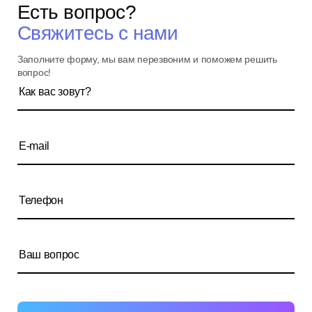
Разработка мобильных приложений
Есть вопрос?
Сертификаты
Маркировка товаров в 1С
АКЦИИ
Свяжитесь с нами
Вакансии
Облачный сервис 1С
Наша команда
Заполните форму, мы вам перезвоним и поможем решить
вопрос!